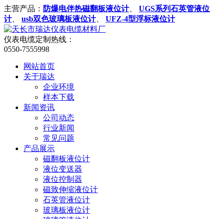
主营产品：
防爆电伴热磁翻板液位计
、
UGS系列石英管液位
计
、
usb双色玻璃板液位计
、
UFZ-4型浮标液位计
仪表电缆定制热线：
0550-7555998
网站首页
关于瑞达
企业环境
样本下载
新闻资讯
公司动态
行业新闻
常见问题
产品展示
磁翻板液位计
液位变送器
液位控制器
磁致伸缩液位计
石英管液位计
玻璃板液位计