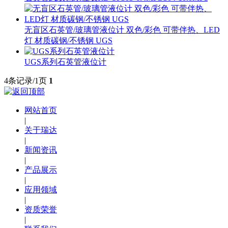
无盲区石英管/玻璃管液位计 双色/彩色 可带伴热、LED
灯 材质碳钢/不锈钢 UGS
UGS系列石英管液位计
4条记录/1页
1
网站首页
|
关于瑞达
|
新闻资讯
|
产品展示
|
应用领域
|
资质荣誉
|