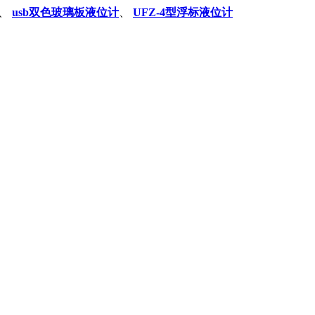
、
usb双色玻璃板液位计
、
UFZ-4型浮标液位计